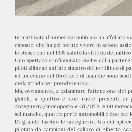
In mattinata il numeroso pubblico ha affollato 
esposte, che ha poi potuto vivere in azione assie
lo stesso che nel 1935 salutò la vittoria del mitic
Uno spettacolo infiammato anche dalla partenz
piloti allineati sul lato sinistro del rettilineo di
ad un cenno del Direttore di manche sono scattat
della strada per prendere il via.
Ma, ovviamente, a calamitare l’attenzione del p
gioielli a quattro e due ruote presenti in 
Anteguerra/monoposto e GT/GTS, e 60 motocicl
sei manche, quattro per le automobili e due per l
Di grande fascino le anteguerra, tra cui spicc
pilotata da campioni del calibro di Alberto Asca