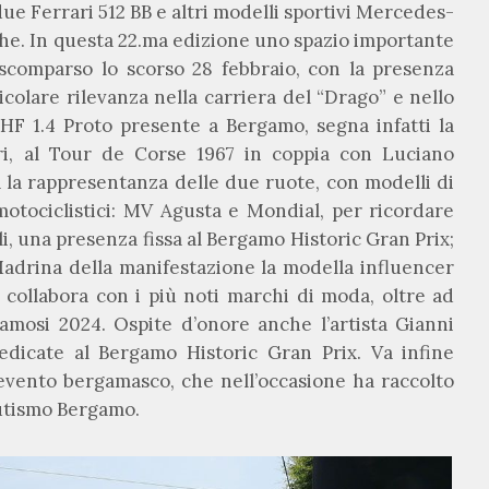
 due Ferrari 512 BB e altri modelli sportivi Mercedes-
he. In questa 22.ma edizione uno spazio importante
 scomparso lo scorso 28 febbraio, con la presenza
icolare rilevanza nella carriera del “Drago” e nello
 HF 1.4 Proto presente a Bergamo, segna infatti la
ri, al Tour de Corse 1967 in coppia con Luciano
a la rappresentanza delle due ruote, con modelli di
otociclistici: MV Agusta e Mondial, per ricordare
, una presenza fissa al Bergamo Historic Gran Prix;
Madrina della manifestazione la modella influencer
e collabora con i più noti marchi di moda, oltre ad
 Famosi 2024. Ospite d’onore anche l’artista Gianni
dicate al Bergamo Historic Gran Prix. Va infine
ll’evento bergamasco, che nell’occasione ha raccolto
Autismo Bergamo.