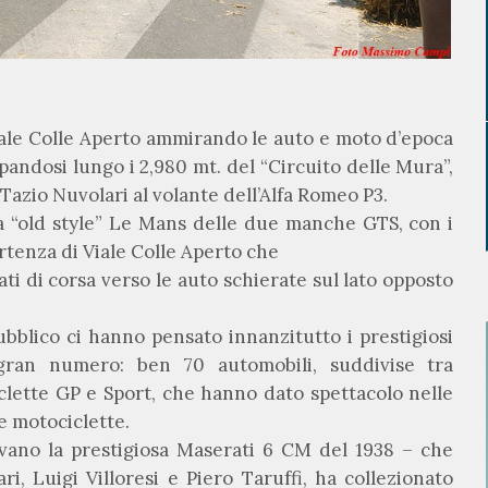
Viale Colle Aperto ammirando le auto e moto d’epoca
pandosi lungo i 2,980 mt. del “Circuito delle Mura”,
o Tazio Nuvolari al volante dell’Alfa Romeo P3.
a “old style” Le Mans delle due manche GTS, con i
 partenza di Viale Colle Aperto che
i di corsa verso le auto schierate sul lato opposto
ubblico ci hanno pensato innanzitutto i prestigiosi
gran numero: ben 70 automobili, suddivise tra
ette GP e Sport, che hanno dato spettacolo nelle
e motociclette.
avano la prestigiosa Maserati 6 CM del 1938 – che
ri, Luigi Villoresi e Piero Taruffi, ha collezionato