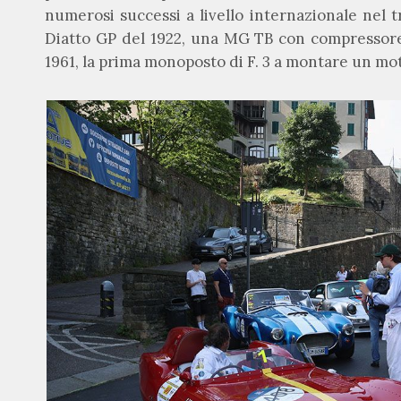
numerosi successi a livello internazionale nel 
Diatto GP del 1922, una MG TB con compressore
1961, la prima monoposto di F. 3 a montare un mo