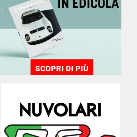
Milano Portofino 2026: un evento di
richiamo internazionale.
La Milano-Portofino 2026 fa tappa al
Riviera International Film Festival.
Tony Kelly, l'artista della fotografia:
scene colorate, pose teatrali e
riferimenti al glamour d’altri tempi
Milano Portofino 2026, un evento
esclusivo con equipaggi che arrivano
dall’America