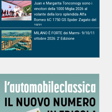
Juan e Margarita Tonconogy sono i
vincitori della 1000 Miglia 2026 al
volante della loro splendida Alfa
Romeo 6C 1750 GS Spider Zagato del
1931
MILANO È FORTE dei Marmi- 9/10/11
ottobre 2026: 2’ Edizione
OldCar24 Media Partner & Sponsor del
Bergamo Historic Gran Prix 2026:
edizione straordinaria con oltre 80
auto in corsa sul Circuito delle Mura
Milano Portofino 2026, il sogno
continua, l'emozione cresce, il pubblico
applaude