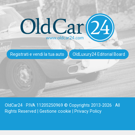
Registrati e vendi la tua auto
OldLuxury24 Editorial Board
OldCar24 · P.IVA 11205250969 © Copyrights 2013-2026 · All
Rights Reserved |
Gestione cookie |
Privacy Policy