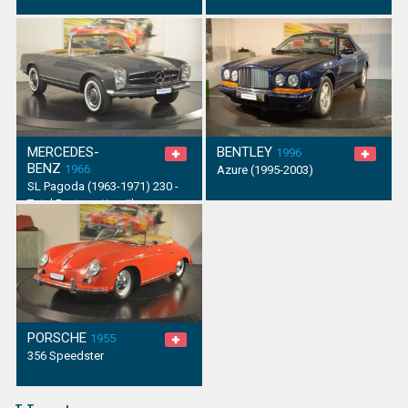
MERCEDES-
BENTLEY
1996
BENZ
1966
Azure (1995-2003)
SL Pagoda (1963-1971) 230 -
Total Restauration über
150'000.- Fr.
PORSCHE
1955
356 Speedster