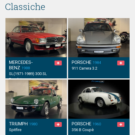
Classiche
MERCEDES-
PORSCHE
1984
BENZ
1988
911 Carrera 3.2
SL(1971-1989) 300 SL
Roadster
TRIUMPH
PORSCHE
1980
1960
Spitfire
356 B Coupè