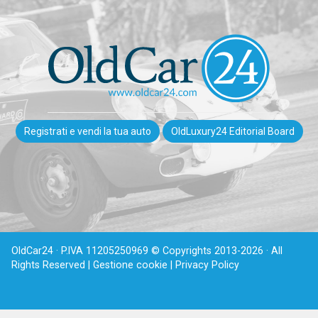
Registrati e vendi la tua auto
OldLuxury24 Editorial Board
OldCar24 · P.IVA 11205250969 © Copyrights 2013-2026 · All
Rights Reserved |
Gestione cookie |
Privacy Policy