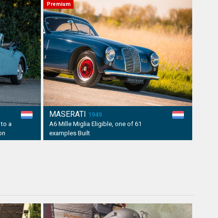
Premium
MASERATI
1949
to a
A6 Mille Miglia Eligible, one of 61
on
examples Built