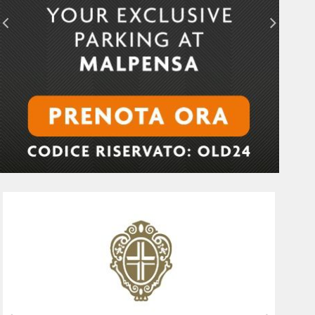
Milano Portofino 2026: un evento di
richiamo internazionale.
La Milano-Portofino 2026 fa tappa al
Riviera International Film Festival.
Tony Kelly, l'artista della fotografia:
scene colorate, pose teatrali e
riferimenti al glamour d’altri tempi
Milano Portofino 2026, un evento
esclusivo con equipaggi che arrivano
dall’America