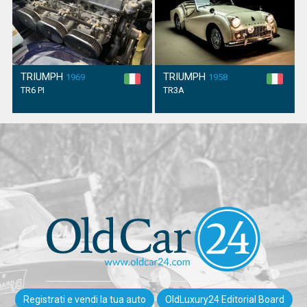
TRIUMPH
TRIUMPH
1969
1958
TR6 PI
TR3A
Registrati e vendi la tua auto
OldLuxury24 Editorial Board