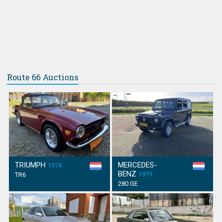
Route 66 Auctions
TRIUMPH
MERCEDES-
1974
BENZ
1979
TR6
280 GE