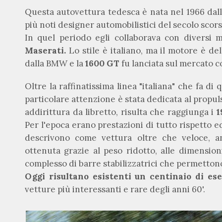
Questa autovettura tedesca è nata nel 1966 dal
più noti designer automobilistici del secolo scor
In quel periodo egli collaborava con diversi 
Maserati.
Lo stile è italiano, ma il motore è de
dalla BMW e la
1600 GT
fu lanciata sul mercato c
Oltre la raffinatissima linea "italiana" che fa di
particolare attenzione è stata dedicata al propu
addirittura da libretto, risulta che raggiunga i
1
Per l'epoca erano prestazioni di tutto rispetto ed
descrivono come vettura oltre che veloce, a
ottenuta grazie al peso ridotto, alle dimensi
complesso di barre stabilizzatrici che permettono
Oggi risultano esistenti un centinaio di es
vetture più interessanti e rare degli anni 60'.