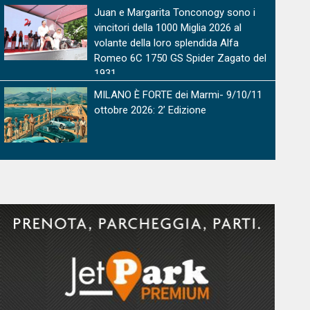
Juan e Margarita Tonconogy sono i
vincitori della 1000 Miglia 2026 al
volante della loro splendida Alfa
Romeo 6C 1750 GS Spider Zagato del
1931
MILANO È FORTE dei Marmi- 9/10/11
ottobre 2026: 2’ Edizione
OldCar24 Media Partner & Sponsor del
Bergamo Historic Gran Prix 2026:
edizione straordinaria con oltre 80
auto in corsa sul Circuito delle Mura
Milano Portofino 2026, il sogno
continua, l'emozione cresce, il pubblico
applaude