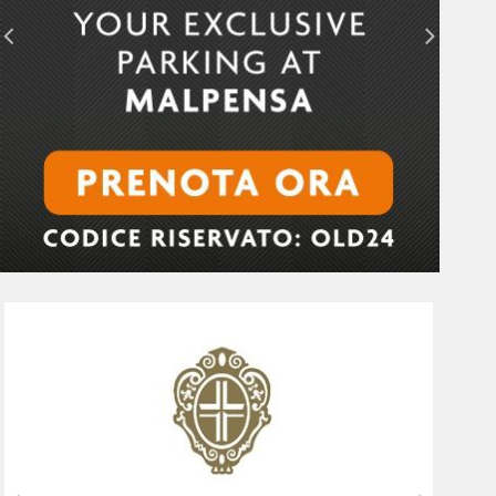
Milano Portofino 2026: un evento di
richiamo internazionale.
La Milano-Portofino 2026 fa tappa al
Riviera International Film Festival.
Tony Kelly, l'artista della fotografia:
scene colorate, pose teatrali e
riferimenti al glamour d’altri tempi
Milano Portofino 2026, un evento
esclusivo con equipaggi che arrivano
dall’America