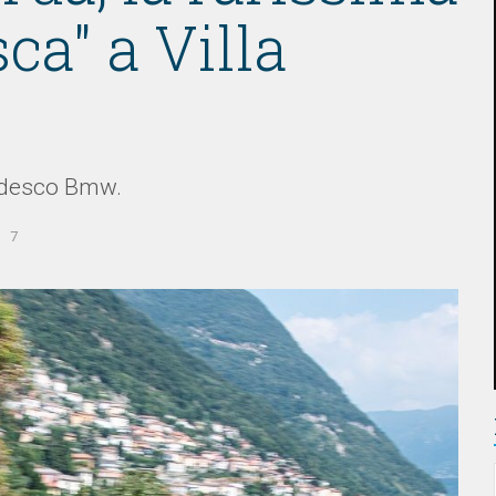
ca" a Villa
tedesco Bmw.
7