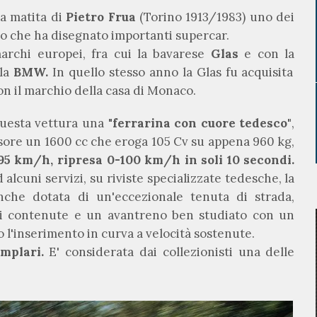
la matita di
Pietro Frua
(Torino 1913/1983) uno dei
so che ha disegnato importanti supercar.
marchi europei, fra cui la bavarese
Glas
e con la
lla
BMW.
In quello stesso anno la Glas fu acquisita
on il marchio della casa di Monaco.
 questa vettura una "
ferrarina con cuore tedesco"
,
lsore un 1600 cc che eroga 105 Cv su appena 960 kg,
95 km/h, ripresa 0-100 km/h in soli 10 secondi.
 alcuni servizi, su riviste specializzate tedesche, la
nche dotata di un'eccezionale tenuta di strada,
oni contenute e un avantreno ben studiato con un
 l'inserimento in curva a velocità sostenute.
emplari.
E' considerata dai collezionisti una delle