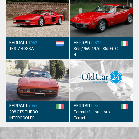
FERRARI
FERRARI
1987
1971
TESTAROSSA
365(1969-1976) 365 GTC
4
FERRARI
FERRARI
1986
1999
208 GTS TURBO
Formula1 Libri d'oro
INTERCOOLER
Ferrari